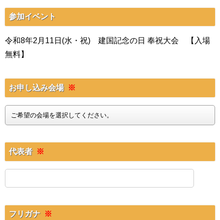
参加イベント
令和8年2月11日(水・祝) 建国記念の日 奉祝大会 【入場
無料】
お申し込み会場
※
代表者
※
フリガナ
※